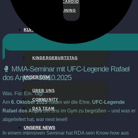
FITNESS UND CARDIO
PERSONALTRAINING
KURSPLAN
SPECIALS
NACH OBEN SCROLLEN
KINDERGEBURTSTAG
🥊 MMA-Seminar mit UFC-Legende Rafael
dos Anjos – 06.10.2025
UNSER GYM
ÜBER UNS
Was. Für. Ein. Tag!
COMMUNITY
Am
6. Oktober 2025
hatten wir die Ehre,
UFC-Legende
DAS TEAM
Rafael dos Anjos
bei uns im Gym zu begrüßen – und was er
abgeliefert hat, war next level!
UNSERE NEWS
In einem intensiven Seminar hat RDA sein Know-how aus