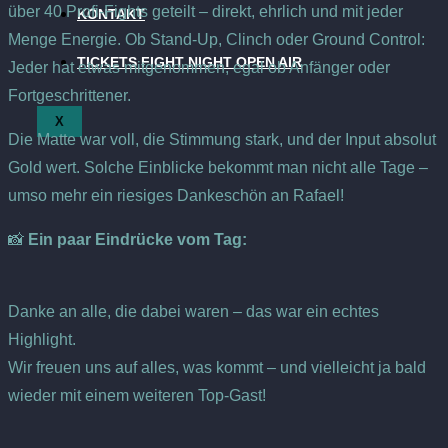
über 40 Profi-Fights geteilt – direkt, ehrlich und mit jeder
KONTAKT
Menge Energie. Ob Stand-Up, Clinch oder Ground Control:
TICKETS FIGHT NIGHT OPEN AIR
Jeder hat etwas mitgenommen, egal ob Anfänger oder
Fortgeschrittener.
X
Die Matte war voll, die Stimmung stark, und der Input absolut
Gold wert. Solche Einblicke bekommt man nicht alle Tage –
umso mehr ein riesiges Dankeschön an Rafael!
📸
Ein paar Eindrücke vom Tag:
Danke an alle, die dabei waren – das war ein echtes
Highlight.
Wir freuen uns auf alles, was kommt – und vielleicht ja bald
wieder mit einem weiteren Top-Gast!