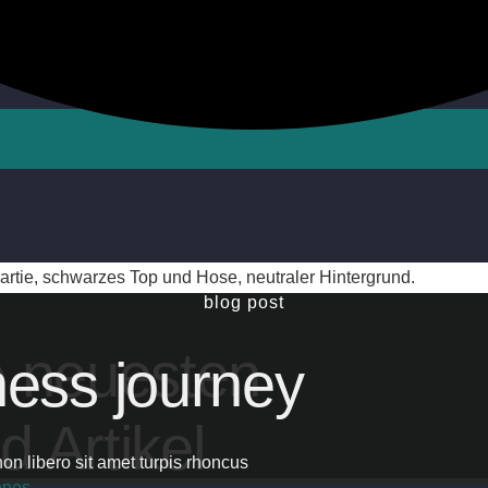
blog post
e neuesten
tness journey
 Artikel
non libero sit amet turpis rhoncus