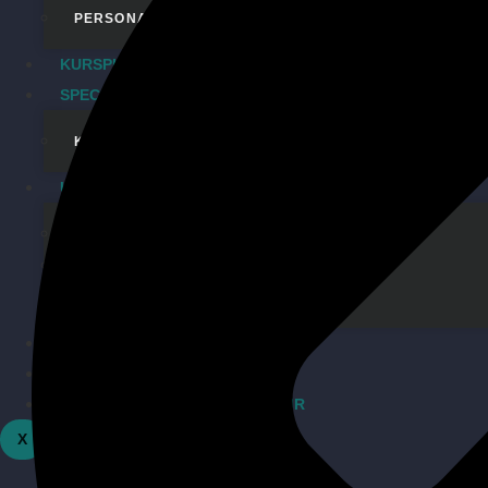
PERSONALTRAINING
KURSPLAN
SPECIALS
KINDERGEBURTSTAG
UNSER GYM
ÜBER UNS
COMMUNITY
DAS TEAM
UNSERE NEWS
KONTAKT
TICKETS FIGHT NIGHT OPEN AIR
X