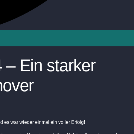
– Ein starker
nover
nd es war wieder einmal ein voller Erfolg!