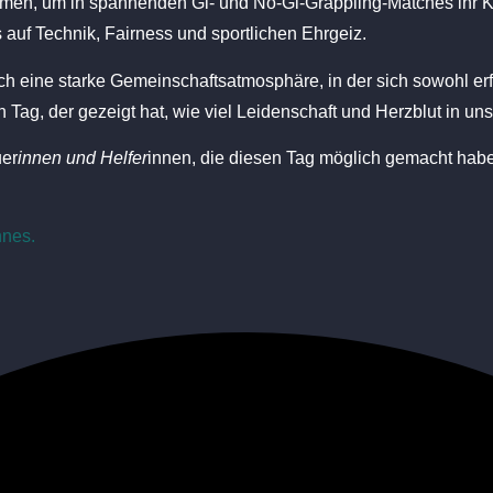
men, um in spannenden Gi- und No-Gi-Grappling-Matches ihr K
 auf Technik, Fairness und sportlichen Ehrgeiz.
uch eine starke Gemeinschaftsatmosphäre, in der sich sowohl
Tag, der gezeigt hat, wie viel Leidenschaft und Herzblut in uns
uer
innen und Helfer
innen, die diesen Tag möglich gemacht haben