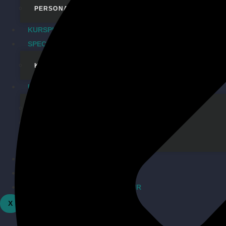
PERSONALTRAINING
KURSPLAN
SPECIALS
KINDERGEBURTSTAG
UNSER GYM
ÜBER UNS
COMMUNITY
DAS TEAM
UNSERE NEWS
KONTAKT
TICKETS FIGHT NIGHT OPEN AIR
X